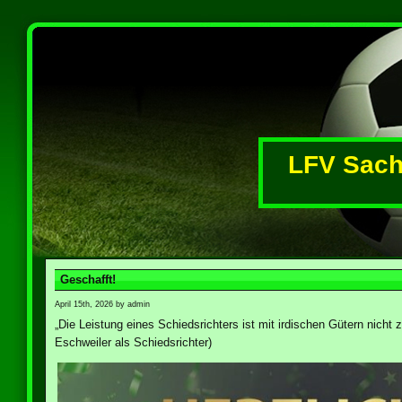
LFV Sachs
Geschafft!
April 15th, 2026 by admin
„Die Leistung eines Schiedsrichters ist mit irdischen Gütern nicht 
Eschweiler als Schiedsrichter)