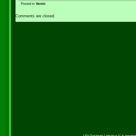
Posted in
Verein
Comments are closed.
LFV Sachsen Leipzig e.V. is power